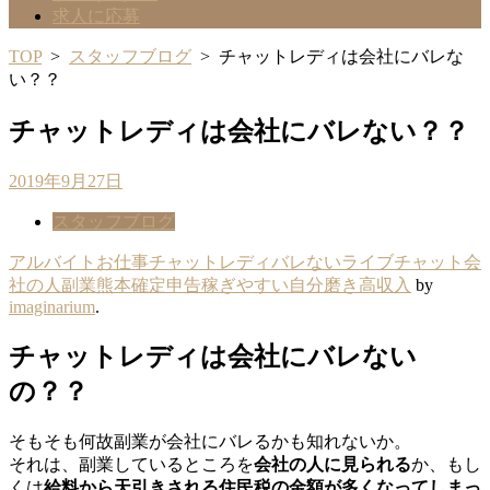
求人に応募
TOP
>
スタッフブログ
>
チャットレディは会社にバレな
い？？
チャットレディは会社にバレない？？
2019年9月27日
スタッフブログ
アルバイト
お仕事
チャットレディ
バレない
ライブチャット
会
社の人
副業
熊本
確定申告
稼ぎやすい
自分磨き
高収入
by
imaginarium
.
チャットレディは会社にバレない
の？？
そもそも何故副業が会社にバレるかも知れないか。
それは、副業しているところを
会社の人に見られる
か、もし
くは
給料から天引きされる住民税の金額が多くなってしまっ