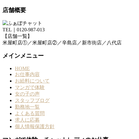
店舗概要
TEL｜0120-987-013
【店舗一覧】
米屋町店①／米屋町店②／辛島店／新市街店／八代店
メインメニュー
HOME
お仕事内容
お給料について
マンガで体験
女の子の声
スタッフブログ
勤務地一覧
よくある質問
求人に応募
個人情報保護方針