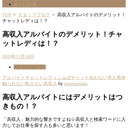
求人に応募
TOP
>
スタッフブログ
>
高収入アルバイトのデメリット！
チャットレディは！？
高収入アルバイトのデメリット！チャ
ットレディは！？
2019年11月18日
スタッフブログ
アルバイト
チャットレディ
ふぁぼチャット
会わない
求人
熊本
触られない
飲まない
高収入
by
imaginarium
.
高収入アルバイトにはデメリットはつ
きもの！？
「高収入」魅力的な響きですよね☆高収入と検索ワードに入
力してお仕事を探す人も多いと思います！