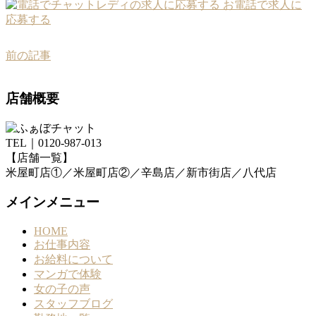
お電話で求人に
応募する
前の記事
店舗概要
TEL｜0120-987-013
【店舗一覧】
米屋町店①／米屋町店②／辛島店／新市街店／八代店
メインメニュー
HOME
お仕事内容
お給料について
マンガで体験
女の子の声
スタッフブログ