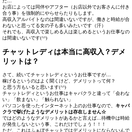
た…
お店によっては同伴やアフター（お店以外でお客さんに付き
合う事）を強制的にやらせらたりもします。
高収入アルバイトなのは間違いないですが、働きと時給が合
わないと思ってる女の子も多いみたいです（汗）
それでも、高収入で楽しめる人は楽しめるというお仕事なの
は間違いないです(
^^
)
チャットレディは本当に高収入？デメ
リットは？
さて、続いてチャットレディというお仕事ですが…
稼げるというのはよく聞くけど、デメリットって何？
と思う方もいると思います(
^^
)
チャットレディというお仕事はキャバクラと違って「会わな
い」「飲まない」「触られない」
パソコンを使ったインターネット上のお仕事なので、
キャバ
クラで挙げたようなデメリットは存在しません☆
ではどのようなデメリットがあるかと言えば…待機中は時給
が発生しないという事、これだけでしょう！！！
ただ、これはふぁぼチャットではデメリットにならないんで