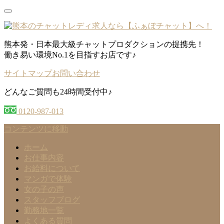
熊本発・日本最大級チャットプロダクションの提携先！
働き易い環境No.1を目指すお店です♪
サイトマップ
お問い合わせ
どんなご質問も24時間受付中♪
0120-987-013
コンテンツに移動
ホーム
お仕事内容
お給料について
マンガで体験
女の子の声
スタッフブログ
勤務地一覧
よくある質問