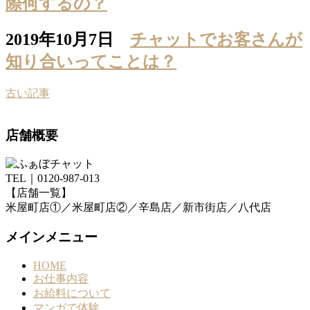
際何するの？
2019年10月7日
チャットでお客さんが
知り合いってことは？
古い記事
店舗概要
TEL｜0120-987-013
【店舗一覧】
米屋町店①／米屋町店②／辛島店／新市街店／八代店
メインメニュー
HOME
お仕事内容
お給料について
マンガで体験